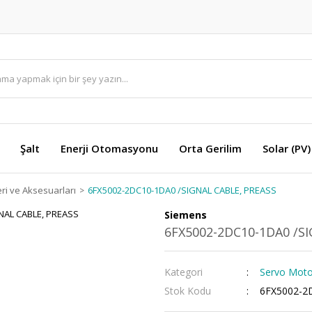
Şalt
Enerji Otomasyonu
Orta Gerilim
Solar (PV)
ri ve Aksesuarları
6FX5002-2DC10-1DA0 /SIGNAL CABLE, PREASS
Siemens
6FX5002-2DC10-1DA0 /S
Kategori
Servo Motor
Stok Kodu
6FX5002-2