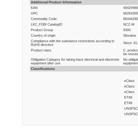
Additional Product Information
EAN
40429486
UPC
66264305
Commodity Code
85444290
LKZ_FDB/ CatalogID
NCZ-M
Product Group
9300
Country of origin
Slovakia
Compliance with the substance restrictions according to
Since: 01
RoHS directive
Product class
C: produc
be reused 
Obligation Category for taking back electrical and electronic
No obligat
equipment after use
equipment
Classifications
eClass
eClass
eClass
ETIM
ETIM
UNSPSC
UNSPSC
Bu ürünün fiyat bilgisi, resim, ürün açıklamalarında ve diğ