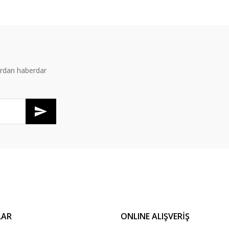
Bu ürüne ilk yorumu siz yapın!
Yorum Yaz
ardan haberdar
Gönder
LAR
ONLINE ALIŞVERİŞ