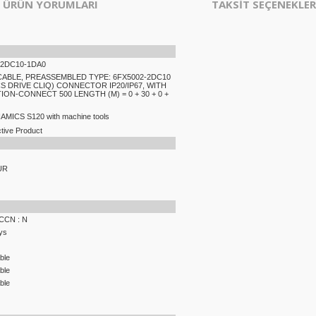
ÜRÜN YORUMLARI
TAKSİT SEÇENEKLER
-2DC10-1DA0
CABLE, PREASSEMBLED TYPE: 6FX5002-2DC10
CS DRIVE CLIQ) CONNECTOR IP20/IP67, WITH
ION-CONNECT 500 LENGTH (M) = 0 + 30 + 0 +
NAMICS S120 with machine tools
tive Product
UR
ECCN : N
ys
ble
ble
ble