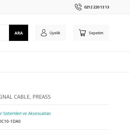
0212 220 13 13
ARA
Üyelik
Sepetim
IGNAL CABLE, PREASS
 Sistemleri ve Aksesuarları
DC10-1DA0