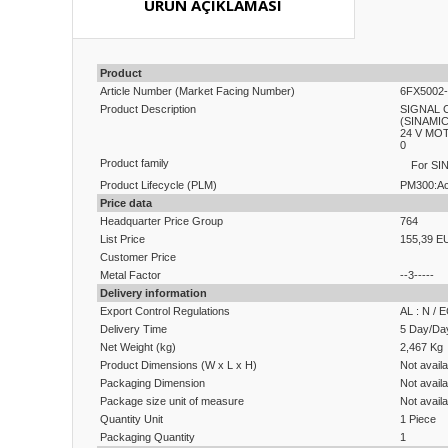
ÜRÜN AÇIKLAMASI
Product
Article Number (Market Facing Number)
6FX5002
Product Description
SIGNAL 
(SINAMI
24 V MOT
0
Product family
For SI
Product Lifecycle (PLM)
PM300:Ac
Price data
Headquarter Price Group
764
List Price
155,39 E
Customer Price
Metal Factor
--3-----
Delivery information
Export Control Regulations
AL : N / 
Delivery Time
5 Day/Da
Net Weight (kg)
2,467 Kg
Product Dimensions (W x L x H)
Not availa
Packaging Dimension
Not availa
Package size unit of measure
Not availa
Quantity Unit
1 Piece
Packaging Quantity
1