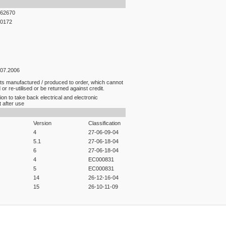
62670
0172
.07.2006
ts manufactured / produced to order, which cannot
or re-utilised or be returned against credit.
ion to take back electrical and electronic
 after use
Version
Classification
4
27-06-09-04
5.1
27-06-18-04
6
27-06-18-04
4
EC000831
5
EC000831
14
26-12-16-04
15
26-10-11-09
er konularda yetersiz gördüğünüz noktaları öneri formunu kullanarak tarafım