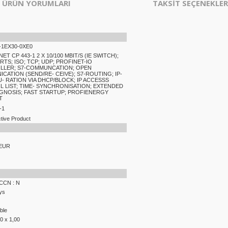
ÜRÜN YORUMLARI
TAKSİT SEÇENEKLER
-1EX30-0XE0
NET CP 443-1 2 X 10/100 MBIT/S (IE SWITCH);
RTS; ISO; TCP; UDP; PROFINET-IO
LLER; S7-COMMUNCATION; OPEN
CATION (SEND/RE- CEIVE); S7-ROUTING; IP-
- RATION VIA DHCP/BLOCK; IP ACCESSS
 LIST; TIME- SYNCHRONISATION; EXTENDED
GNOSIS; FAST STARTUP; PROFIENERGY
T
-1
tive Product
 EUR
ECCN : N
ys
ble
00 x 1,00