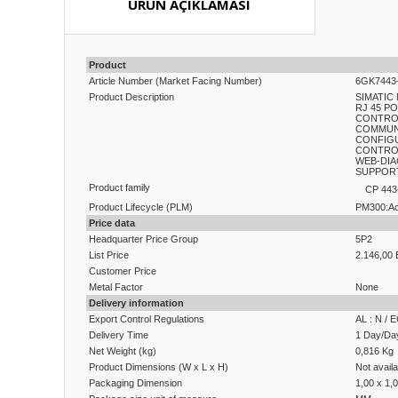
ÜRÜN AÇIKLAMASI
Product
Article Number (Market Facing Number)
6GK7443
Product Description
SIMATIC 
RJ 45 PO
CONTRO
COMMUNI
CONFIGU
CONTROL
WEB-DIA
SUPPOR
Product family
CP 443
Product Lifecycle (PLM)
PM300:Ac
Price data
Headquarter Price Group
5P2
List Price
2.146,00
Customer Price
Metal Factor
None
Delivery information
Export Control Regulations
AL : N / 
Delivery Time
1 Day/Da
Net Weight (kg)
0,816 Kg
Product Dimensions (W x L x H)
Not availa
Packaging Dimension
1,00 x 1,