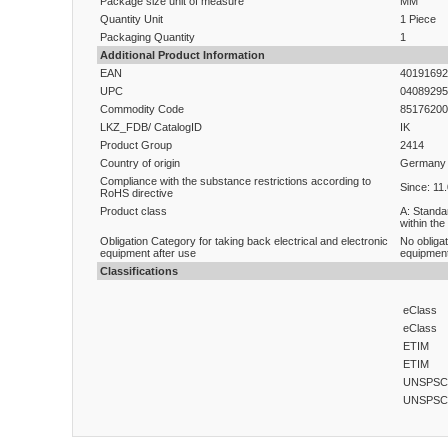
Package size unit of measure
MM
Quantity Unit
1 Piece
Packaging Quantity
1
Additional Product Information
EAN
40191692
UPC
04089295
Commodity Code
85176200
LKZ_FDB/ CatalogID
IK
Product Group
2414
Country of origin
Germany
Compliance with the substance restrictions according to
Since: 11
RoHS directive
Product class
A: Standa
within the
Obligation Category for taking back electrical and electronic
No obligat
equipment after use
equipment
Classifications
eClass
eClass
ETIM
ETIM
UNSPSC
UNSPSC