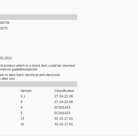
06709
3275
.05.2012
rd product which is a stock item could be returned
 returns guidelines/period.
ion to take back electrical and electronic
 after use
Version
Classification
5.1
27-24-22-08
6
27-24-22-08
4
EC001423
5
EC001423
14
32-15-17-01
15
32-15-17-01