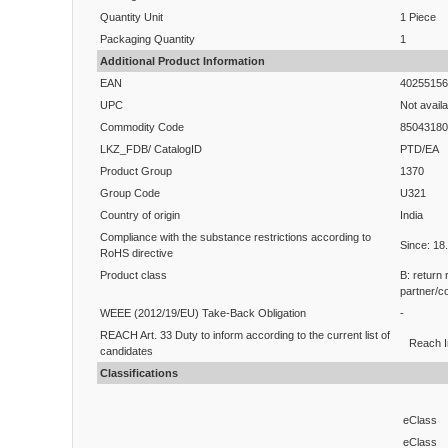
Quantity Unit
1 Piece
Packaging Quantity
1
Additional Product Information
EAN
40255156
UPC
Not availa
Commodity Code
85043180
LKZ_FDB/ CatalogID
PTD/EA
Product Group
1370
Group Code
U321
Country of origin
India
Compliance with the substance restrictions according to
Since: 18
RoHS directive
Product class
B: return
partner/c
WEEE (2012/19/EU) Take-Back Obligation
-
REACH Art. 33 Duty to inform according to the current list of
Reach I
candidates
Classifications
eClass
eClass