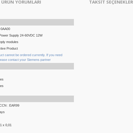
ÜRÜN YORUMLARI
TAKSİT SEÇENEKLER
-0AA00
Power Supply 24-60VDC 12W
pply modules
tive Product
uct cannot be ordered currently. If you need
lease contact your Siemens partner
ces
ces
 ECCN : EAR99
ays
01 x 0,01