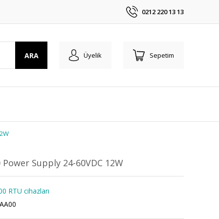
0212 220 13 13
ARA
Üyelik
Sepetim
12W
0 Power Supply 24-60VDC 12W
0 RTU cihazları
AA00