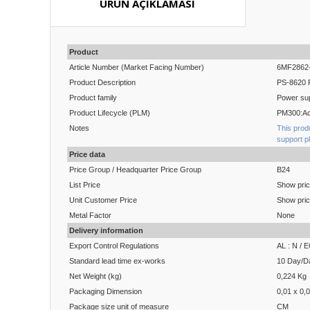
ÜRÜN AÇIKLAMASI
Product
Article Number (Market Facing Number)
6MF2862
Product Description
PS-8620 
Product family
Power su
Product Lifecycle (PLM)
PM300:Ac
Notes
This prod
support p
Price data
Price Group / Headquarter Price Group
B24
List Price
Show pri
Unit Customer Price
Show pri
Metal Factor
None
Delivery information
Export Control Regulations
AL : N /
Standard lead time ex-works
10 Day/D
Net Weight (kg)
0,224 Kg
Packaging Dimension
0,01 x 0,
Package size unit of measure
CM