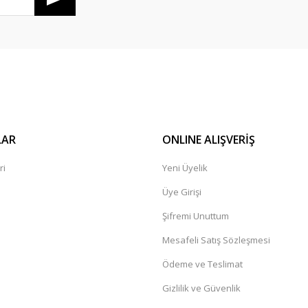
Gönder
LAR
ONLINE ALIŞVERİŞ
ri
Yeni Üyelik
Üye Girişi
Şifremi Unuttum
Mesafeli Satış Sözleşmesi
Ödeme ve Teslimat
Gizlilik ve Güvenlik