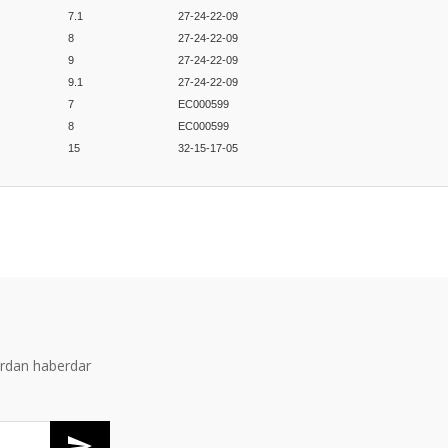
7.1
27-24-22-09
8
27-24-22-09
9
27-24-22-09
9.1
27-24-22-09
7
EC000599
8
EC000599
15
32-15-17-05
er konularda yetersiz gördüğünüz noktaları öneri formunu kullanarak tarafım
Bu ürüne ilk yorumu siz yapın!
Yorum Yaz
ardan haberdar