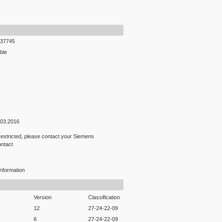
37745
ble
.03.2016
 restricted, please contact your Siemens
ontact
nformation
Version
Classification
12
27-24-22-09
6
27-24-22-09