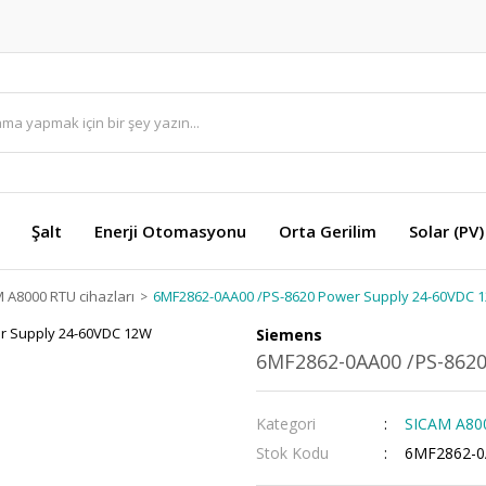
Şalt
Enerji Otomasyonu
Orta Gerilim
Solar (PV)
 A8000 RTU cihazları
6MF2862-0AA00 /PS-8620 Power Supply 24-60VDC 
Siemens
6MF2862-0AA00 /PS-862
Kategori
SICAM A800
Stok Kodu
6MF2862-0