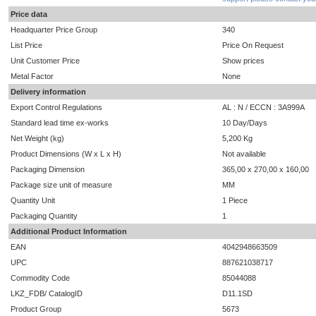
Price data
Headquarter Price Group
340
List Price
Price On Request
Unit Customer Price
Show prices
Metal Factor
None
Delivery information
Export Control Regulations
AL : N / ECCN : 3A999A
Standard lead time ex-works
10 Day/Days
Net Weight (kg)
5,200 Kg
Product Dimensions (W x L x H)
Not available
Packaging Dimension
365,00 x 270,00 x 160,00
Package size unit of measure
MM
Quantity Unit
1 Piece
Packaging Quantity
1
Additional Product Information
EAN
4042948663509
UPC
887621038717
Commodity Code
85044088
LKZ_FDB/ CatalogID
D11.1SD
Product Group
5673