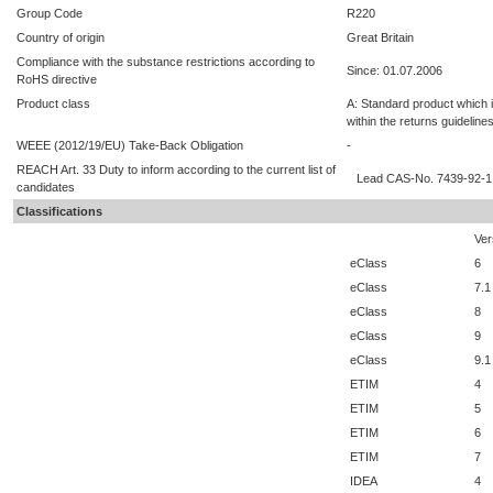
Group Code
R220
Country of origin
Great Britain
Compliance with the substance restrictions according to
Since: 01.07.2006
RoHS directive
Product class
A: Standard product which i
within the returns guideline
WEEE (2012/19/EU) Take-Back Obligation
-
REACH Art. 33 Duty to inform according to the current list of
Lead CAS-No. 7439-92-1 
candidates
Classifications
Ver
eClass
6
eClass
7.1
eClass
8
eClass
9
eClass
9.1
ETIM
4
ETIM
5
ETIM
6
ETIM
7
IDEA
4