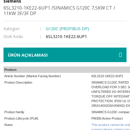
Siemens
S7-1200 Fail Safe Başlang
SITOP PSU300E
6SL3210-1KE22-6UP1 /SINAMICS G120C 7,5KW CT /
11KW 3F/3F DP
S7-1200 Enerji Ölçüm Mo
SITOP PSU300P IP67
SITOP PSU3400 DC/DC Dö
Kategori
G120C (PROFIBUS DP)
Stok Kodu
6SL3210-1KE22-6UP1
SITOP PSU3600
SITOP PSU3800 3 Faz Giriş
ÜRÜN AÇIKLAMASI
SITOP PSU6200
Product
SITOP Redundancy Modü
Article Number (Market Facing Number)
6SL3210-1KE22-6UP1
SITOP Selectivity Korum
Product Description
SINAMICS G120C RATED
OVERLOAD FOR 3 SEC 3A
UNFILTERED I/O-INTERFA
SITOP Smart PSU100S
TORQUE OFF INTEGRATE
PROTECTION: IP20/ UL O
SITOP Smart PSU300S
295X140X203(HXWXD) E
Product family
SINAMICS G120C compact
SITOP UPS500S Serisi DC
Product Lifecycle (PLM)
PM300:Active Product
Notes
This product cannot be orde
support please contact you