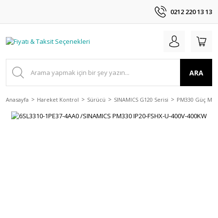
0212 220 13 13
ARA
Anasayfa
Hareket Kontrol
Sürücü
SINAMICS G120 Serisi
PM330 Güç Modü