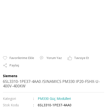
Yorum Yaz
Tavsiye Et
Paylaş
Siemens
6SL3310-1PE37-4AA0 /SINAMICS PM330 IP20-FSHX-U-
400V-400KW
Kategori
PM330 Güç Modülleri
Stok Kodu
6SL3310-1PE37-4AA0