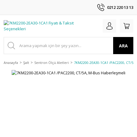
0212 220 13 13
ARA
Anasayfa
Şalt
Sentron Ölçü Aletleri
7KM2200-2EA30-1CA1 /PAC2200, CT/5A,