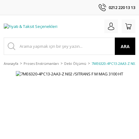
0212 220 13 13
ARA
Anasayfa
Proses Enstrümanları
Debi Ölçümü
7ME6320-4PC13-2AA3-Z N02 