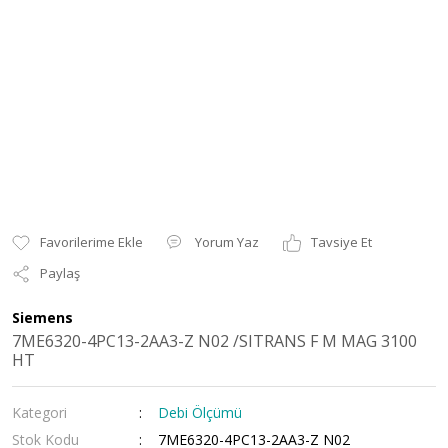
Yorum Yaz
Tavsiye Et
Paylaş
Siemens
7ME6320-4PC13-2AA3-Z N02 /SITRANS F M MAG 3100
HT
Kategori
Debi Ölçümü
Stok Kodu
7ME6320-4PC13-2AA3-Z N02