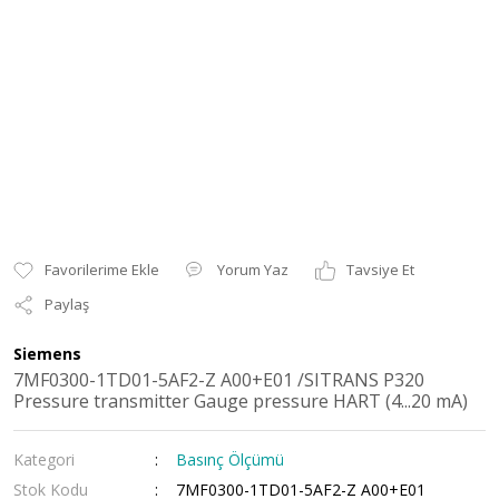
Yorum Yaz
Tavsiye Et
Paylaş
Siemens
7MF0300-1TD01-5AF2-Z A00+E01 /SITRANS P320
Pressure transmitter Gauge pressure HART (4...20 mA)
Kategori
Basınç Ölçümü
Stok Kodu
7MF0300-1TD01-5AF2-Z A00+E01