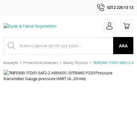
0212 220 13 13
ARA
Anasayfa
Proses Enstrümanları
Basınç Ölçümü
7MF0300-1TD01-5AF2-Z A00+