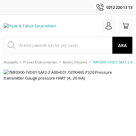
0212 220 13 13
ARA
Anasayfa
Proses Enstrümanları
Basınç Ölçümü
7MF0300-1VD01-5AF2-Z A00+