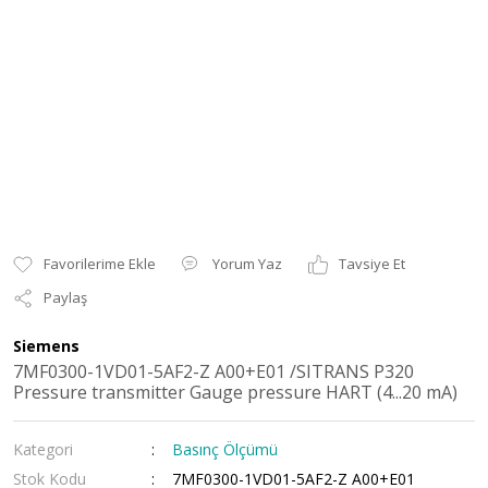
Yorum Yaz
Tavsiye Et
Paylaş
Siemens
7MF0300-1VD01-5AF2-Z A00+E01 /SITRANS P320
Pressure transmitter Gauge pressure HART (4...20 mA)
Kategori
Basınç Ölçümü
Stok Kodu
7MF0300-1VD01-5AF2-Z A00+E01