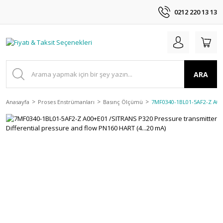
0212 220 13 13
ARA
Anasayfa
Proses Enstrümanları
Basınç Ölçümü
7MF0340-1BL01-5AF2-Z A00+