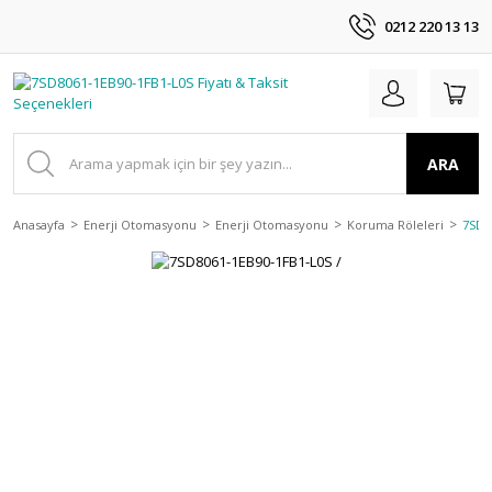
0212 220 13 13
ARA
Anasayfa
Enerji Otomasyonu
Enerji Otomasyonu
Koruma Röleleri
7SD8