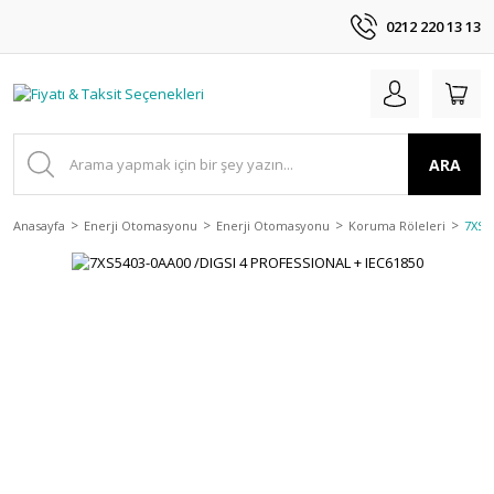
0212 220 13 13
ARA
Anasayfa
Enerji Otomasyonu
Enerji Otomasyonu
Koruma Röleleri
7XS5