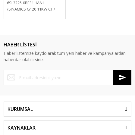
6SL3225-0BE31-1AA1
/SINAMICS G120 11KW CT /
15KW VT PM250
HABER LİSTESİ
Haber listemize kaydolarak tüm yeni haber ve kampanyalardan
haberdar olabilirsiniz.
KURUMSAL
KAYNAKLAR