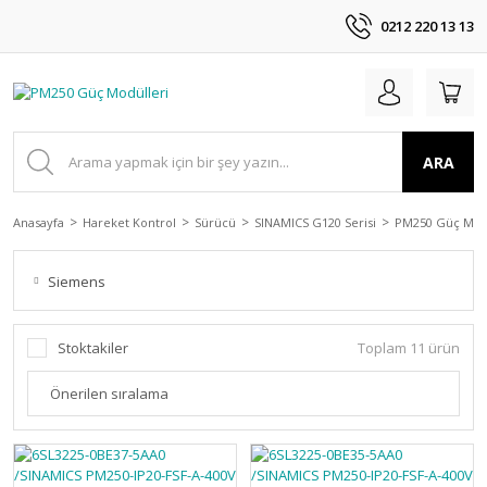
0212 220 13 13
ARA
Anasayfa
Hareket Kontrol
Sürücü
SINAMICS G120 Serisi
PM250 Güç Modü
Siemens
Stoktakiler
Toplam 11 ürün